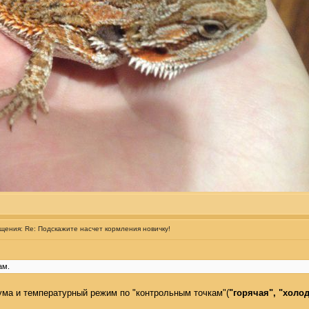
бщения:
Re: Подскажите насчет кормления новичку!
ам.
иума и температурный режим по "контрольным точкам"(
"горячая", "холо