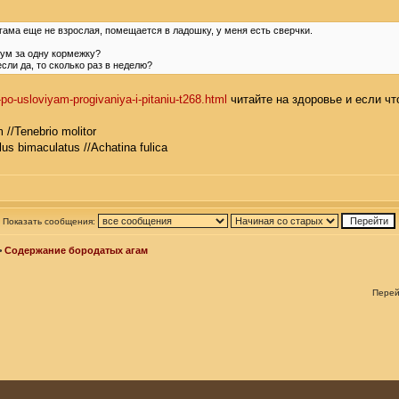
Агама еще не взрослая, помещается в ладошку, у меня есть сверчки.
иум за одну кормежку?
ли да, то сколько раз в неделю?
po-usloviyam-progivaniya-i-pitaniu-t268.html
читайте на здоровье и если чт
 //Tenebrio molitor
llus bimaculatus //Achatina fulica
Показать сообщения:
>
Содержание бородатых агам
Перей