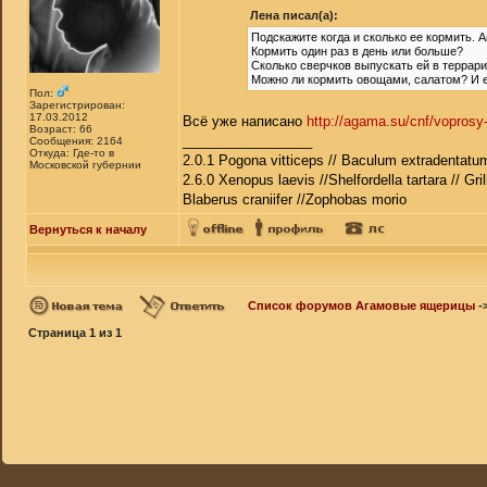
Лена писал(а):
Подскажите когда и сколько ее кормить. 
Кормить один раз в день или больше?
Сколько сверчков выпускать ей в террар
Можно ли кормить овощами, салатом? И ес
Пол:
Зарегистрирован:
17.03.2012
Всё уже написано
http://agama.su/cnf/voprosy-
Возраст: 66
_________________
Сообщения: 2164
Откуда: Где-то в
2.0.1 Pogona vitticeps // Baculum extradentatum
Московской губернии
2.6.0 Xenopus laevis //Shelfordella tartara // Gri
Blaberus craniifer //Zophobas morio
Вернуться к началу
Список форумов Агамовые ящерицы
-
Страница
1
из
1