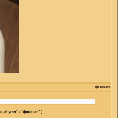
дный угол" и "фоновая"
)