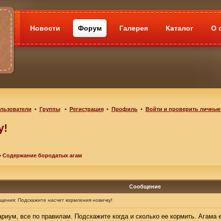
Новости
Форум
Галерея
Каталог
О 
льзователи
•
Группы
•
Регистрация
•
Профиль
•
Войти и проверить личные
у!
>
Содержание бородатых агам
Сообщение
бщения:
Подскажите насчет кормления новичку!
риум, все по правилам. Подскажите когда и сколько ее кормить. Агама 