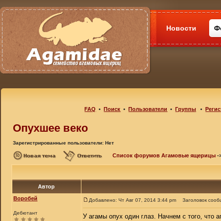
Новости
Ф
FAQ
•
Поиск
•
Пользователи
•
Группы
•
Регис
Опухшее веко
Зарегистрированные пользователи: Нет
Список форумов Агамовые ящерицы
-
Автор
Воробей
Добавлено: Чт Авг 07, 2014 3:44 pm
Заголовок сооб
Дебютант
У агамы опух один глаз. Начнем с того, что 