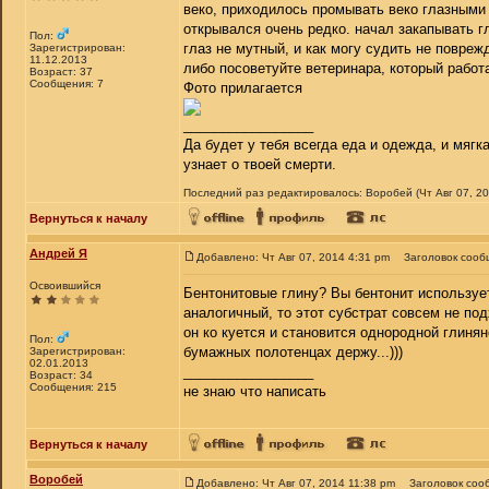
веко, приходилось промывать веко глазными 
открывался очень редко. начал закапывать г
Пол:
глаз не мутный, и как могу судить не повреж
Зарегистрирован:
11.12.2013
либо посоветуйте ветеринара, который работ
Возраст: 37
Сообщения: 7
Фото прилагается
_________________
Да будет у тебя всегда еда и одежда, и мягк
узнает о твоей смерти.
Последний раз редактировалось: Воробей (Чт Авг 07, 20
Вернуться к началу
Андрей Я
Добавлено: Чт Авг 07, 2014 4:31 pm
Заголовок сооб
Освоившийся
Бентонитовые глину? Вы бентонит использует
аналогичный, то этот субстрат совсем не подх
он ко куется и становится однородной глинян
Пол:
бумажных полотенцах держу...)))
Зарегистрирован:
02.01.2013
_________________
Возраст: 34
Сообщения: 215
не знаю что написать
Вернуться к началу
Воробей
Добавлено: Чт Авг 07, 2014 11:38 pm
Заголовок соо