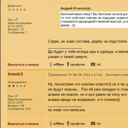
Дебютант
Андрей Я писал(а):
Бентонитовые глину? Вы бентонит использует
то этот субстрат совсем не подходит, агама ег
Пол:
становится однородной глиняной массой, а по
Зарегистрирован:
держу...)))
11.12.2013
Возраст: 37
Сообщения: 7
Сорри, не знаю состава, держу на подстилке 
_________________
Да будет у тебя всегда еда и одежда, и мягк
узнает о твоей смерти.
Вернуться к началу
Андрей Я
Добавлено: Пт Авг 08, 2014 1:27 am
Заголовок сооб
Освоившийся
Ну, посмотрим что знатоки ответят)) но я бы
не будут опасны... Раз ей уже попадал в гла
агамке не опасен, но я все равно не хочу его
Пол:
агамка вроде не возражает, и я спокоен))
Зарегистрирован:
02.01.2013
_________________
Возраст: 34
Сообщения: 215
не знаю что написать
Вернуться к началу