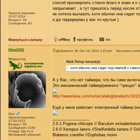
способ просверлить стекло благо я знаю и к 
запрыгивает , а тут пришлось перед носом эт
Зарегистрирован:
не хотела вылазить хотя обычно она сидит п
10.07.2014
и да террариумы у вас оч крутые )
Возраст: 34
Сообщения: 40
Вернуться к началу
Юрий352
Добавлено: Вт Окт 14, 2014 1:23 pm
Заголовок сооб
Модератор
Nick Twisp писал(а):
... хотя обычно она сидит под лампой с самог
А у Вас, что нет таймера, что бы само вклю
Это механический таймер(немного "трещит" в
http://www.ikea.com/ru/ru/catalog/products/101
Ещё у меня работает электронный таймер (он 
Пол:
Зарегистрирован:
_________________
17.03.2012
2.0.1 Pogona vitticeps // Baculum extradentatum
Возраст: 66
Сообщения: 2164
2.6.0 Xenopus laevis //Shelfordella tartara // Gri
Откуда: Где-то в
Blaberus craniifer //Zophobas morio
Московской губернии