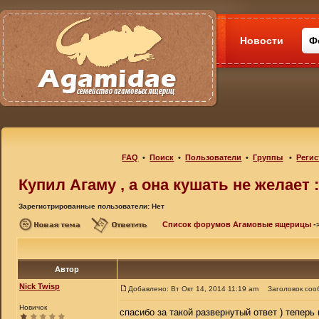
Новости
Ф
FAQ
•
Поиск
•
Пользователи
•
Группы
•
Регис
Купил Агаму , а она кушать не желает 
Зарегистрированные пользователи: Нет
Список форумов Агамовые ящерицы
-
Автор
Nick Twisp
Добавлено: Вт Окт 14, 2014 11:19 am
Заголовок соо
Новичок
спасибо за такой развернутый ответ ) теперь