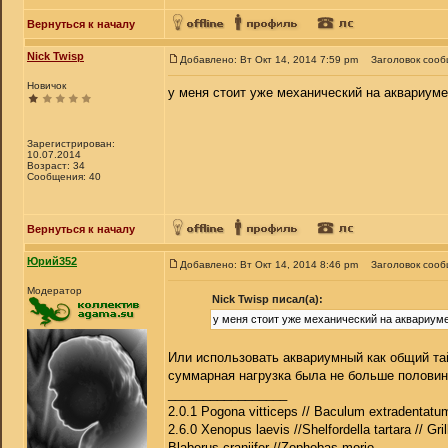
Вернуться к началу
Nick Twisp
Добавлено: Вт Окт 14, 2014 7:59 pm
Заголовок сооб
Новичок
у меня стоит уже механический на аквариуме 
Зарегистрирован:
10.07.2014
Возраст: 34
Сообщения: 40
Вернуться к началу
Юрий352
Добавлено: Вт Окт 14, 2014 8:46 pm
Заголовок сооб
Модератор
Nick Twisp писал(а):
у меня стоит уже механический на аквариуме 
Или использовать аквариумный как общий та
суммарная нагрузка была не больше половин
_________________
2.0.1 Pogona vitticeps // Baculum extradentatum
2.6.0 Xenopus laevis //Shelfordella tartara // Gri
Blaberus craniifer //Zophobas morio