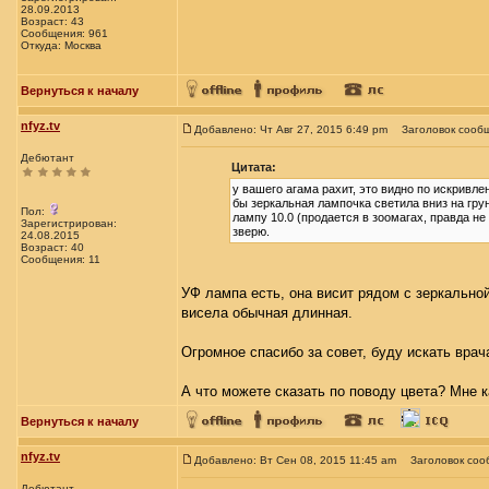
28.09.2013
Возраст: 43
Сообщения: 961
Откуда: Москва
Вернуться к началу
nfyz.tv
Добавлено: Чт Авг 27, 2015 6:49 pm
Заголовок сооб
Дебютант
Цитата:
у вашего агама рахит, это видно по искривле
бы зеркальная лампочка светила вниз на грун
Пол:
лампу 10.0 (продается в зоомагах, правда не
Зарегистрирован:
зверю.
24.08.2015
Возраст: 40
Сообщения: 11
УФ лампа есть, она висит рядом с зеркальной
висела обычная длинная.
Огромное спасибо за совет, буду искать врача
А что можете сказать по поводу цвета? Мне к
Вернуться к началу
nfyz.tv
Добавлено: Вт Сен 08, 2015 11:45 am
Заголовок соо
Дебютант