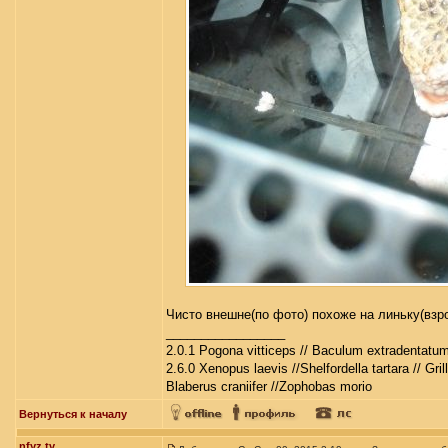
Чисто внешне(по фото) похоже на линьку(взр
_________________
2.0.1 Pogona vitticeps // Baculum extradentatum
2.6.0 Xenopus laevis //Shelfordella tartara // Gri
Blaberus craniifer //Zophobas morio
Вернуться к началу
nfyz.tv