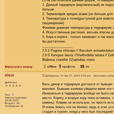
Если Вы почитали данный форум, то наверно
1. Данный террариум (вертикальный) не подхо
больше.
2. Термоковрик вреден агаме (он больше для
3. Температура в точке(доступной для живот
пищеварения).
Фоновая дневная температура в террариуме 2
4. Искусственные растения, весьма опасны д
5. Кора и коряга , только занимают и так ма
бы достаточно.
_________________
2.0.1 Pogona vitticeps // Baculum extradentatum
2.6.0 Xenopus laevis //Shelfordella tartara // Gri
Blaberus craniifer //Zophobas morio
Вернуться к началу
nfyz.tv
Добавлено: Чт Авг 27, 2015 2:43 pm
Заголовок сооб
Дебютант
Весь декор и террариум достался от бывших 
маловат. Бывшие хозяева убедили меня что т
Изначально в террариуме вообще не было своб
Пол:
место. Корягу и вторую кору пока оставила,
Зарегистрирован:
24.08.2015
камень). Коврик не использую, он просто есть
Возраст: 40
Сообщения: 11
Я очень боюсь что он болеет, ведь в этих ус
сходил в туалет, когда у него был последний