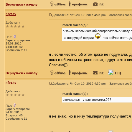
Вернуться к началу
nfyz.tv
Добавлено: Чт Сен 10, 2015 4:36 pm
Заголовок сооб
Дебютант
marek писал(а):
а зачем керамический обогреватель???надо т
Пол:
на следущей недели
, так сейчас взять д
Зарегистрирован:
24.08.2015
Возраст: 40
Сообщения: 11
я , если честно, об этом даже не подумала, 
пока в обычном патроне висит, вдруг я что-ни
Спасибо)))
Вернуться к началу
nfyz.tv
Добавлено: Чт Сен 10, 2015 4:39 pm
Заголовок сооб
Дебютант
marek писал(а):
сколько ватт у вас зеркалка,???
Пол:
Зарегистрирован:
24.08.2015
Возраст: 40
я не знаю, но в низу температура получается
Сообщения: 11