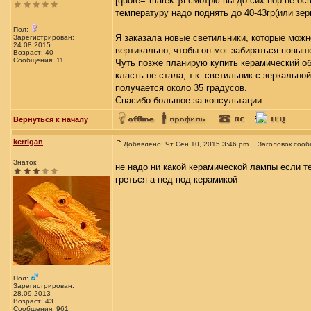
[quote="marek"]я смотрю вы до сих пор не ос
температуру надо поднять до 40-43гр(или зе
Пол:
Я заказала новые светильники, которые можн
Зарегистрирован:
24.08.2015
вертикально, чтобы он мог забираться повыше
Возраст: 40
Сообщения: 11
Чуть позже планирую купить керамический об
класть не стала, т.к. светильник с зеркальн
получается около 35 градусов.
Спасибо большое за консультации.
Вернуться к началу
kerrigan
Добавлено: Чт Сен 10, 2015 3:46 pm
Заголовок сооб
Знаток
не надо ни какой керамической лампы если т
греться а нед под керамикой
Пол:
Зарегистрирован:
28.09.2013
Возраст: 43
Сообщения: 961