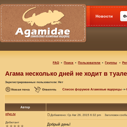
Новости
Ф
FAQ
•
Поиск
•
Пользователи
•
Группы
•
Ре
Агама несколько дней не ходит в туале
Зарегистрированные пользователи: Нет
Список форумов Агамовые ящерицы
->
Автор
nfyz.tv
Добавлено: Ср Авг 26, 2015 6:32 pm
Заголовок сооб
Дебютант
Добрый день!