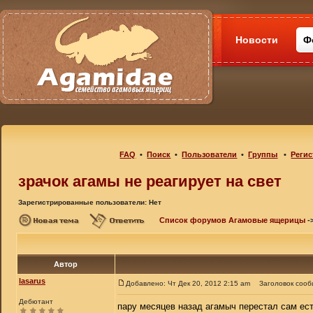
Новости
Ф
FAQ
•
Поиск
•
Пользователи
•
Группы
•
Регис
зрачок агамы не реагирует на свет
Зарегистрированные пользователи: Нет
Список форумов Агамовые ящерицы
-
Автор
lasarus
Добавлено: Чт Дек 20, 2012 2:15 am
Заголовок сооб
Дебютант
пару месяцев назад агамыч перестал сам есть