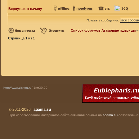
Вернуться к началу
Показать сообщения:
Список форумов Агамовые ящерицы
-
Страница
1
из
1
http://www.ziskon.ru/
1пм30.20.
© 2011-2026 |
agama.su
При использовании материалов сайта активная ссылка на
agama.su
обязательна