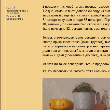
2 недели у нас живёт агама (возраст скорее 
Пол:
1-2 дня, сама не пьёт, давала ей воду из пи
Зарегистрирован:
20.05.2015
вымазанный сверчёк), из растительной пищи 
Возраст: 42
Сообщения: 3
В выходные купали в воде 35 примерно. Пар
10, тёплый угол сначала был около 40, я п
было примерно 32, сегодня опять сменила н
Теперь о волнующем меня: сегодня утром отк
иногда прикрывает глаза (какбы грустит), в
только погревшись на камне. рот не открыва
долиняла или насморк? могла ли она когда 
камень с дачи (прокалили в духовке), я их у
МОжет ли такое поведение быть в пределах 
же эти перевозки за пазухой тоже большой 