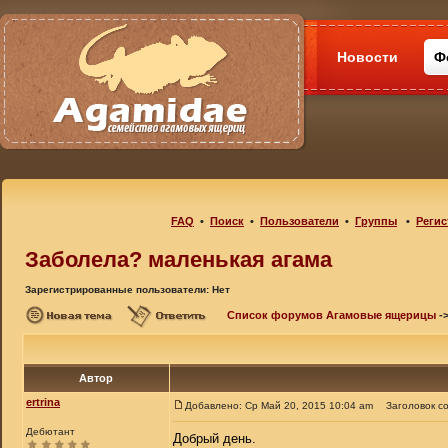
Новости
Ф
FAQ
•
Поиск
•
Пользователи
•
Группы
•
Регис
Заболела? маленькая агама
Зарегистрированные пользователи: Нет
Список форумов Агамовые ящерицы
-
Автор
ertrina
Добавлено: Ср Май 20, 2015 10:04 am
Заголовок с
Дебютант
Добрый день.