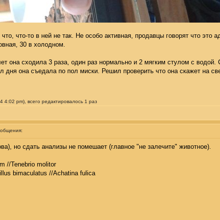
то, что-то в ней не так. Не особо активная, продавцы говорят что это а
овная, 30 в холодном.
лет она сходила 3 раза, один раз нормально и 2 мягким стулом с водой.
л дня она съедала по пол миски. Решил проверить что она скажет на св
 4:02 pm), всего редактировалось 1 раз
ообщения:
а), но сдать анализы не помешает (главное "не залечите" животное).
m //Tenebrio molitor
illus bimaculatus //Achatina fulica