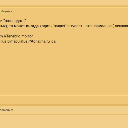
ообщения:
и "поголодать".
ных), то может
иногда
ходить "жидко" в туалет - это нормально ( лишняя
m //Tenebrio molitor
illus bimaculatus //Achatina fulica
ообщения: