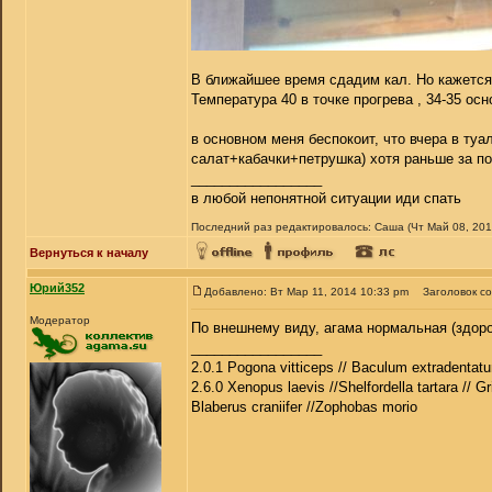
В ближайшее время сдадим кал. Но кажется ч
Температура 40 в точке прогрева , 34-35 осн
в основном меня беспокоит, что вчера в туа
салат+кабачки+петрушка) хотя раньше за по
_________________
в любой непонятной ситуации иди спать
Последний раз редактировалось: Саша (Чт Май 08, 2014
Вернуться к началу
Юрий352
Добавлено: Вт Мар 11, 2014 10:33 pm
Заголовок с
Модератор
По внешнему виду, агама нормальная (здоров
_________________
2.0.1 Pogona vitticeps // Baculum extradentatu
2.6.0 Xenopus laevis //Shelfordella tartara // Gr
Blaberus craniifer //Zophobas morio