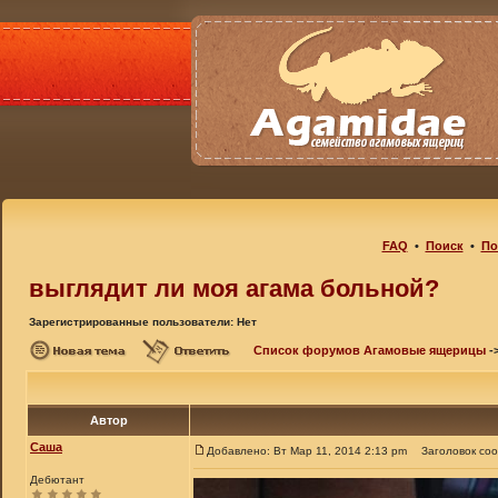
FAQ
•
Поиск
•
По
выглядит ли моя агама больной?
Зарегистрированные пользователи: Нет
Список форумов Агамовые ящерицы
-
Автор
Саша
Добавлено: Вт Мар 11, 2014 2:13 pm
Заголовок со
Дебютант