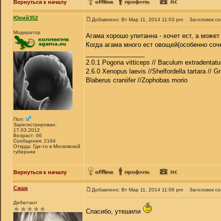
Вернуться к началу
Юрий352
Добавлено: Вт Мар 11, 2014 11:03 pm
Заголовок с
Модератор
Агама хорошо упитанна - хочет ест, а может 
Когда агама много ест овощей(особенно соч
_________________
2.0.1 Pogona vitticeps // Baculum extradentatu
2.6.0 Xenopus laevis //Shelfordella tartara // Gr
Blaberus craniifer //Zophobas morio
Пол:
Зарегистрирован:
17.03.2012
Возраст: 66
Сообщения: 2164
Откуда: Где-то в Московской
губернии
Вернуться к началу
Саша
Добавлено: Вт Мар 11, 2014 11:06 pm
Заголовок с
Дебютант
Спасибо, утешили
_________________