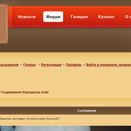
Новости
Форум
Галерея
Каталог
О 
льзователи
•
Группы
•
Регистрация
•
Профиль
•
Войти и проверить личные
>
Содержание бородатых агам
Сообщение
общения:
выглядит ли моя агама больной?