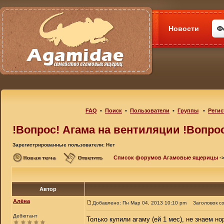
Новости
Ф
FAQ
•
Поиск
•
Пользователи
•
Группы
•
Регис
!Вопрос! Агама на вентиляции !Вопро
Зарегистрированные пользователи: Нет
Список форумов Агамовые ящерицы
-
Автор
Алёна
Добавлено: Пн Мар 04, 2013 10:10 pm
Заголовок с
Дебютант
Только купили агаму (ей 1 мес), не знаем н