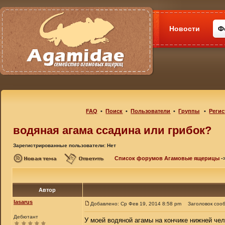
Новости
Ф
FAQ
•
Поиск
•
Пользователи
•
Группы
•
Регис
водяная агама ссадина или грибок?
Зарегистрированные пользователи: Нет
Список форумов Агамовые ящерицы
-
Автор
lasarus
Добавлено: Ср Фев 19, 2014 8:58 pm
Заголовок соо
Дебютант
У моей водяной агамы на кончике нижней челю