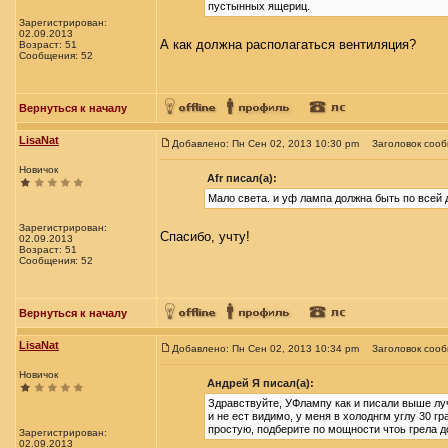
пустынных ящериц.
Зарегистрирован:
02.09.2013
А как должна располагаться вентиляция?
Возраст: 51
Сообщения: 52
Вернуться к началу
LisaNat
Добавлено: Пн Сен 02, 2013 10:30 pm
Заголовок соо
Новичок
Afr писал(а):
Мало света. и уф лампа должна быть по всей д
Зарегистрирован:
Спасибо, учту!
02.09.2013
Возраст: 51
Сообщения: 52
Вернуться к началу
LisaNat
Добавлено: Пн Сен 02, 2013 10:34 pm
Заголовок соо
Новичок
Андрей Я писал(а):
Здравствуйте, УФлампу как и писали выше лучш
и не ест видимо, у меня в холоднгм углу 30 
простую, подберите по мощности чтоь грела до
Зарегистрирован:
02.09.2013