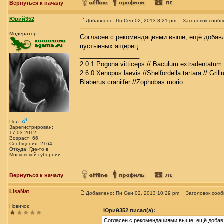
Вернуться к началу
Юрий352
Добавлено: Пн Сен 02, 2013 8:21 pm
Заголовок сообщ
Модератор
Согласен с рекомендациями выше, ещё добавл
пустынных ящериц.
_________________
2.0.1 Pogona vitticeps // Baculum extradentatum 
2.6.0 Xenopus laevis //Shelfordella tartara // Gril
Blaberus craniifer //Zophobas morio
Пол:
Зарегистрирован:
17.03.2012
Возраст: 66
Сообщения: 2164
Откуда: Где-то в
Московской губернии
Вернуться к началу
LisaNat
Добавлено: Пн Сен 02, 2013 10:29 pm
Заголовок соо
Новичок
Юрий352 писал(а):
Согласен с рекомендациями выше, ещё добавл