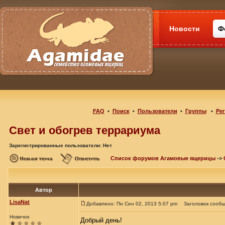
Новости
Ф
FAQ
•
Поиск
•
Пользователи
•
Группы
•
Ре
Свет и обогрев террариума
Зарегистрированные пользователи: Нет
Список форумов Агамовые ящерицы
->
Автор
LisaNat
Добавлено: Пн Сен 02, 2013 5:07 pm
Заголовок сообщ
Новичок
Добрый день!