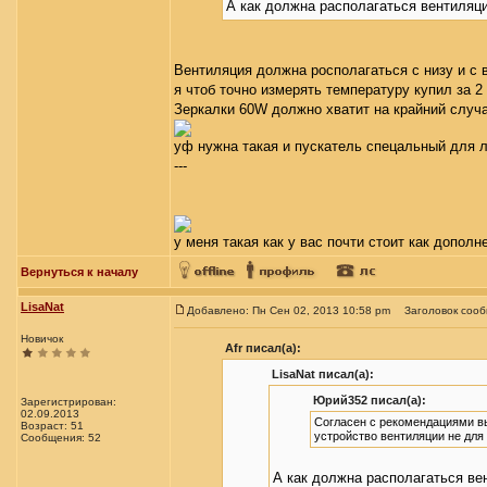
А как должна располагаться вентиляц
Вентиляция должна росполагаться с низу и с 
я чтоб точно измерять температуру купил за 2
Зеркалки 60W должно хватит на крайний случа
уф нужна такая и пускатель спецальный для л
---
у меня такая как у вас почти стоит как допол
Вернуться к началу
LisaNat
Добавлено: Пн Сен 02, 2013 10:58 pm
Заголовок соо
Новичок
Afr писал(а):
LisaNat писал(а):
Юрий352 писал(а):
Зарегистрирован:
02.09.2013
Согласен с рекомендациями вы
Возраст: 51
устройство вентиляции не для
Сообщения: 52
А как должна располагаться ве