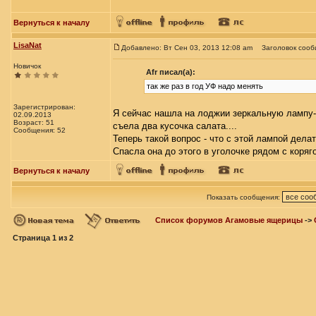
Вернуться к началу
LisaNat
Добавлено: Вт Сен 03, 2013 12:08 am
Заголовок сооб
Новичок
Afr писал(а):
так же раз в год УФ надо менять
Зарегистрирован:
Я сейчас нашла на лоджии зеркальную лампу- 
02.09.2013
Возраст: 51
съела два кусочка салата....
Сообщения: 52
Теперь такой вопрос - что с этой лампой делат
Спасла она до этого в уголочке рядом с коряго
Вернуться к началу
Показать сообщения:
Список форумов Агамовые ящерицы
->
Страница
1
из
2