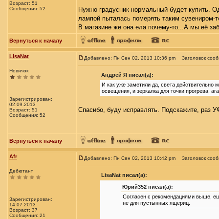
Возраст: 51
Сообщения: 52
Нужно градусник нормальный будет купить. Од
лампой пыталась померять таким сувениром-т
В магазине же она ела почему-то...А мы её за
Вернуться к началу
LisaNat
Добавлено: Пн Сен 02, 2013 10:36 pm
Заголовок соо
Новичок
Андрей Я писал(а):
И как уже заметили да, света действительно 
освещения, и зеркалка для точки прогрева, ага
Зарегистрирован:
02.09.2013
Спасибо, буду исправлять. Подскажите, раз У
Возраст: 51
Сообщения: 52
Вернуться к началу
Afr
Добавлено: Пн Сен 02, 2013 10:42 pm
Заголовок соо
Дебютант
LisaNat писал(а):
Юрий352 писал(а):
Согласен с рекомендациями выше, ещё
Зарегистрирован:
не для пустынных ящериц.
14.07.2013
Возраст: 37
Сообщения: 21