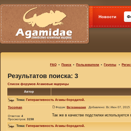
Новости
Ф
FAQ
•
Поиск
•
Пользователи
•
Группы
•
Регис
Результатов поиска: 3
Список форумов Агамовые ящерицы
Автор
Тема:
Гиперактивность Агамы бородатой.
Tocoman
Форум:
Ветеринария
Добавлено: Вс Июн 07, 2015
Так же в качестве подстилки используется 
Ответов:
4
Просмотров:
3158
Тема:
Гиперактивность Агамы бородатой.