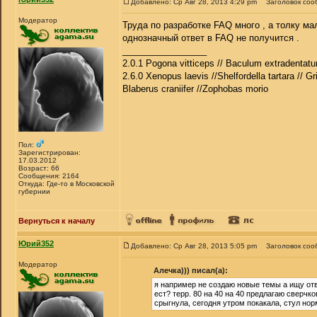
Добавлено: Ср Авг 28, 2013 4:29 pm
Заголовок соо
Модератор
Труда по разработке FAQ много , а толку ма
однозначный ответ в FAQ не получится .
_________________
2.0.1 Pogona vitticeps // Baculum extradentatu
2.6.0 Xenopus laevis //Shelfordella tartara // Gr
Blaberus craniifer //Zophobas morio
Пол:
Зарегистрирован:
17.03.2012
Возраст: 66
Сообщения: 2164
Откуда: Где-то в Московской
губернии
Вернуться к началу
Юрий352
Добавлено: Ср Авг 28, 2013 5:05 pm
Заголовок соо
Модератор
Алечка))) писал(а):
я например не создаю новые темы а ищу отв
ест? терр. 80 на 40 на 40 предлагаю сверчк
срыгнула, сегодня утром покакала, стул нор