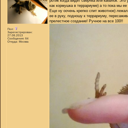
ротик когда видит сверчка или кабачок. Эт
как кормушка в террариуме) а то пока мы е
Еще ну оочень крепко спит животное) лежал
ее в руку, подношу к террариуму, пересажи
прелестное создание! Ручное на все 100!!
Пол:
Зарегистрирован:
27.08.2013
Сообщения: 64
Откуда: Москва