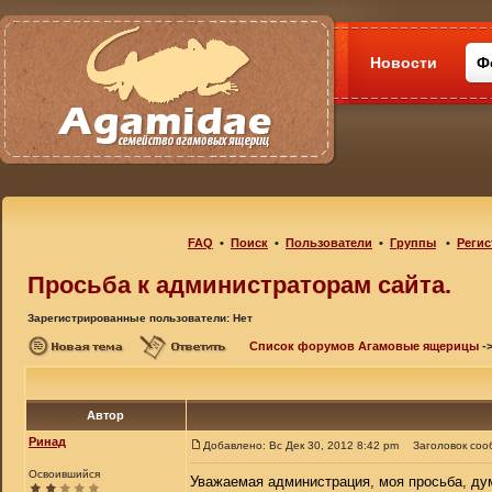
Новости
Ф
FAQ
•
Поиск
•
Пользователи
•
Группы
•
Регис
Просьба к администраторам сайта.
Зарегистрированные пользователи: Нет
Список форумов Агамовые ящерицы
-
Автор
Ринад
Добавлено: Вс Дек 30, 2012 8:42 pm
Заголовок соо
Освоившийся
Уважаемая администрация, моя просьба, дум