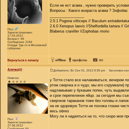
Если не ест агама , нужно проверить услови
Вопросы : Какого возраста агама ? Зофобас
_________________
2.0.1 Pogona vitticeps // Baculum extradentatu
2.6.0 Xenopus laevis //Shelfordella tartara // Gr
Пол:
Blaberus craniifer //Zophobas morio
Зарегистрирован:
17.03.2012
Возраст: 66
Сообщения: 2164
Откуда: Где-то в Московской
губернии
Вернуться к началу
Алечка)))
Добавлено: Вс Сен 01, 2013 9:56 pm
Заголовок со
Новичок
у Тотти стало все налаживаться, вечером по
ртом сверчка и о чудо, мы его схрумкали) 
надламываю у букашек попки, чуть выдавлив
и срое перепелиное яйцо. за сегодня мы съ
сверчков тараканов тоже без головы и лапок
на не здоровую Тотти не похожа глазки чист
весь облез
Могу ли я надеяться на то, что скоро моя п
Пол:
Зарегистрирован:
27.08.2013
Сообщения: 64