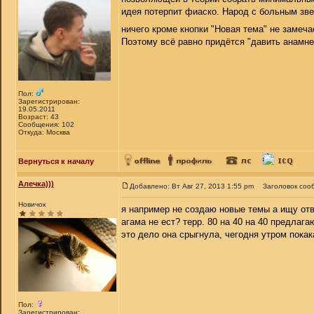
идея потерпит фиаско. Народ с больным звер
ничего кроме кнопки "Новая тема" не замеч
Поэтому всё равно придётся "давить анамнез 
Пол:
Зарегистрирован:
19.05.2011
Возраст: 43
Сообщения: 102
Откуда: Москва
Вернуться к началу
Алечка)))
Добавлено: Вт Авг 27, 2013 1:55 pm
Заголовок соо
Новичок
я например не создаю новые темы а ищу отв
агама не ест? терр. 80 на 40 на 40 предлаг
это дело она срыгнула, чегодня утром покак
Пол:
Зарегистрирован: