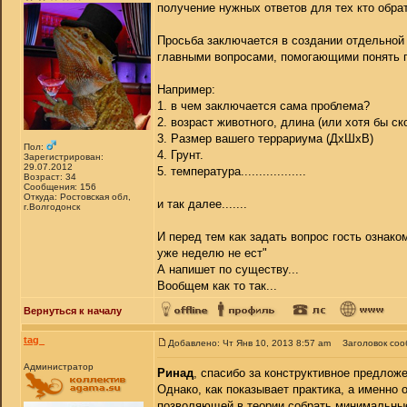
получение нужных ответов для тех кто обра
Просьба заключается в создании отдельной 
главными вопросами, помогающими понять пр
Например:
1. в чем заключается сама проблема?
2. возраст животного, длина (или хотя бы с
3. Размер вашего террариума (ДхШхВ)
Пол:
4. Грунт.
Зарегистрирован:
29.07.2012
5. температура..................
Возраст: 34
Сообщения: 156
Откуда: Ростовская обл,
и так далее.......
г.Волгодонск
И перед тем как задать вопрос гость ознаком
уже неделю не ест"
А напишет по существу...
Вообщем как то так...
Вернуться к началу
tag_
Добавлено: Чт Янв 10, 2013 8:57 am
Заголовок соо
Администратор
Ринад
, спасибо за конструктивное предложе
Однако, как показывает практика, а именно
позволяющей в теории собрать минимальные