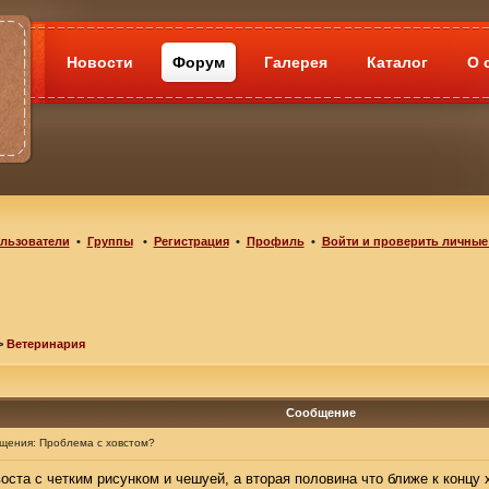
Новости
Форум
Галерея
Каталог
О 
льзователи
•
Группы
•
Регистрация
•
Профиль
•
Войти и проверить личные
>
Ветеринария
Сообщение
бщения:
Проблема с ховстом?
оста с четким рисунком и чешуей, а вторая половина что ближе к концу 