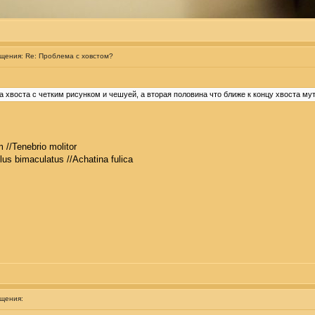
бщения:
Re: Проблема с ховстом?
а хвоста с четким рисунком и чешуей, а вторая половина что ближе к концу хвоста мут
 //Tenebrio molitor
llus bimaculatus //Achatina fulica
бщения: