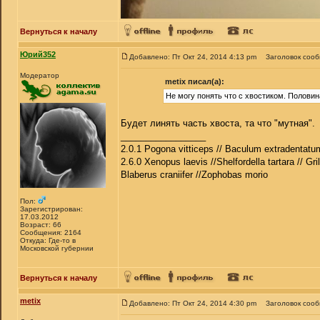
Вернуться к началу
Юрий352
Добавлено: Пт Окт 24, 2014 4:13 pm
Заголовок соо
Модератор
metix писал(а):
Не могу понять что с хвостиком. Половин
Будет линять часть хвоста, та что "мутная".
_________________
2.0.1 Pogona vitticeps // Baculum extradentatum
2.6.0 Xenopus laevis //Shelfordella tartara // Gri
Blaberus craniifer //Zophobas morio
Пол:
Зарегистрирован:
17.03.2012
Возраст: 66
Сообщения: 2164
Откуда: Где-то в
Московской губернии
Вернуться к началу
metix
Добавлено: Пт Окт 24, 2014 4:30 pm
Заголовок соо