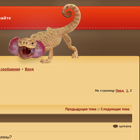
сайте
 сообщения
•
Вход
На страницу
Пред.
1
,
2
Предыдущая тема
::
Следующая тема
визны?