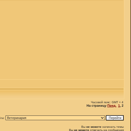
Часовой пояс: GMT + 4
На страницу
Пред.
1
,
2
йти:
Вы
не можете
начинать темы
Вы
не можете
отвечать на сообщения