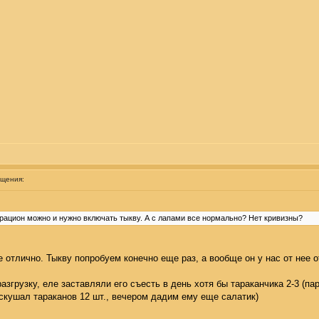
бщения:
рацион можно и нужно включать тыкву. А с лапами все нормально? Нет кривизны?
е отлично. Тыкву попробуем конечно еще раз, а вообще он у нас от нее о
грузку, еле заставляли его съесть в день хотя бы тараканчика 2-3 (пару
 скушал тараканов 12 шт., вечером дадим ему еще салатик)