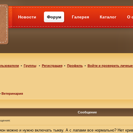
Новости
Форум
Галерея
Каталог
О 
льзователи
•
Группы
•
Регистрация
•
Профиль
•
Войти и проверить личные
>
Ветеринария
Сообщение
бщения:
ион можно и нужно включать тыкву. А с лапами все нормально? Нет кри