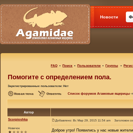
Новости
Ф
FAQ
•
Поиск
•
Пользователи
•
Группы
•
Регис
Помогите с определением пола.
Зарегистрированные пользователи: Нет
Список форумов Агамовые ящерицы
-
Автор
Scorpioshka
Добавлено: Вс Мар 29, 2015 11:54 am
Заголовок с
Новичок
Доброе утро! Появились у нас новые жители