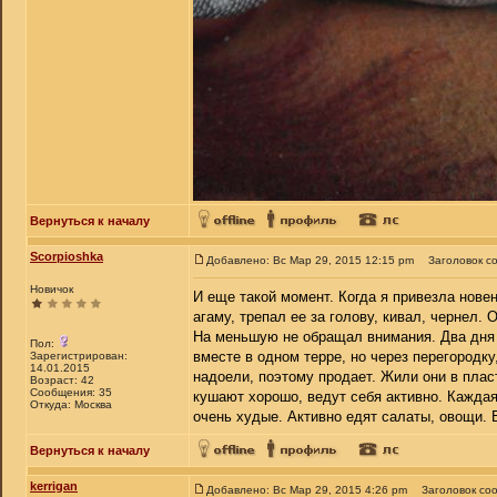
Вернуться к началу
Scorpioshka
Добавлено: Вс Мар 29, 2015 12:15 pm
Заголовок с
Новичок
И еще такой момент. Когда я привезла нове
агаму, трепал ее за голову, кивал, чернел. 
На меньшую не обращал внимания. Два дня з
Пол:
вместе в одном терре, но через перегородку
Зарегистрирован:
14.01.2015
надоели, поэтому продает. Жили они в плас
Возраст: 42
Сообщения: 35
кушают хорошо, ведут себя активно. Каждая
Откуда: Москва
очень худые. Активно едят салаты, овощи.
Вернуться к началу
kerrigan
Добавлено: Вс Мар 29, 2015 4:26 pm
Заголовок со