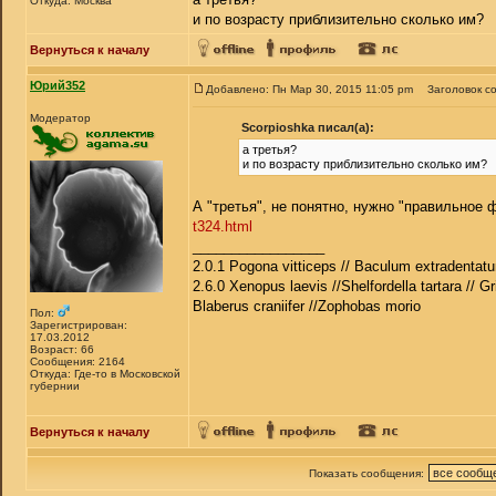
Откуда: Москва
и по возрасту приблизительно сколько им?
Вернуться к началу
Юрий352
Добавлено: Пн Мар 30, 2015 11:05 pm
Заголовок с
Модератор
Scorpioshka писал(а):
а третья?
и по возрасту приблизительно сколько им?
А "третья", не понятно, нужно "правильное 
t324.html
_________________
2.0.1 Pogona vitticeps // Baculum extradentatu
2.6.0 Xenopus laevis //Shelfordella tartara // Gr
Blaberus craniifer //Zophobas morio
Пол:
Зарегистрирован:
17.03.2012
Возраст: 66
Сообщения: 2164
Откуда: Где-то в Московской
губернии
Вернуться к началу
Показать сообщения: