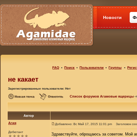
Новости
Ф
FAQ
•
Поиск
•
Пользователи
•
Группы
•
Регис
не какает
Зарегистрированные пользователи: Нет
Список форумов Агамовые ящерицы
-
Автор
Агия
Добавлено: Вс Май 17, 2015 11:01 pm
Заголовок со
Дебютант
Здравствуйте, оброщаюсь за советом. Мой аг