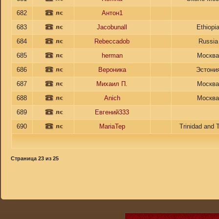
682
Антон1
683
Jacobunall
Ethiopi
684
Rebeccadob
Russia
685
herman
Москв
686
Вероника
Эстони
687
Михаил П.
Москв
688
Anich
Москв
689
Евгений333
690
MariaTep
Trinidad and 
Страница
23
из
25