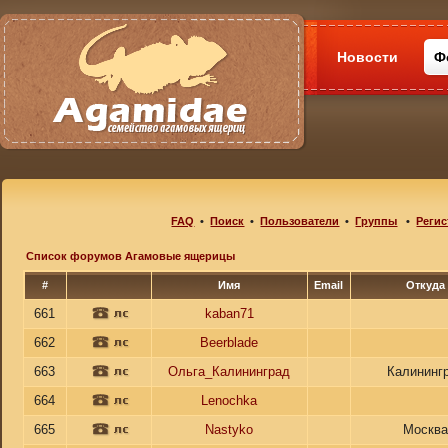
Новости
Ф
FAQ
•
Поиск
•
Пользователи
•
Группы
•
Регис
Список форумов Агамовые ящерицы
#
Имя
Email
Откуда
661
kaban71
662
Beerblade
663
Ольга_Калининград
Калининг
664
Lenochka
665
Nastyko
Москв