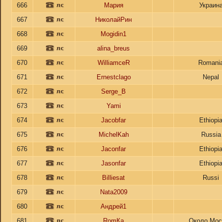
666
Мария
Украин
667
НиколайРин
668
Mogidin1
669
alina_breus
670
WilliamceR
Romani
671
Ernestclago
Nepal
672
Serge_B
673
Yami
674
Jacobfar
Ethiopi
675
MichelKah
Russia
676
Jaconfar
Ethiopi
677
Jasonfar
Ethiopi
678
Billiesat
Russi
679
Nata2009
680
Андрей1
681
RomКа
Около Мо