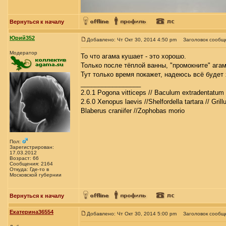
Вернуться к началу
Юрий352
Добавлено: Чт Окт 30, 2014 4:50 pm
Заголовок сообщ
Модератор
То что агама кушает - это хорошо.
Только после тёплой ванны, "промокните" ага
Тут только время покажет, надеюсь всё будет
_________________
2.0.1 Pogona vitticeps // Baculum extradentatum 
2.6.0 Xenopus laevis //Shelfordella tartara // Gril
Blaberus craniifer //Zophobas morio
Пол:
Зарегистрирован:
17.03.2012
Возраст: 66
Сообщения: 2164
Откуда: Где-то в
Московской губернии
Вернуться к началу
Екатерина36554
Добавлено: Чт Окт 30, 2014 5:00 pm
Заголовок сообщ