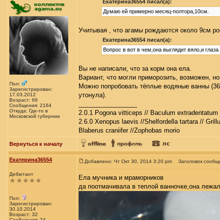
Екатерина36554 писал(а):
Думаю ей примерно месяц-полтора,10см.
Учитывая , что агамы рождаются около 9см ро
Екатерина36554 писал(а):
Вопрос в вот в чем,она выглядит вяло,и глаза
Вы не написали, что за корм она ела.
Вариант, что могли приморозить, возможен, н
Пол:
Можно попробовать тёплые водяные ванны (36-3
Зарегистрирован:
утонула).
17.03.2012
Возраст: 66
_________________
Сообщения: 2164
Откуда: Где-то в
2.0.1 Pogona vitticeps // Baculum extradentatum 
Московской губернии
2.6.0 Xenopus laevis //Shelfordella tartara // Gril
Blaberus craniifer //Zophobas morio
Вернуться к началу
Екатерина36554
Добавлено: Чт Окт 30, 2014 3:20 pm
Заголовок сообщ
Дебютант
Ела мучника и мраморников
да поотмачивала в теплой ванночке,она лежа
Пол:
Зарегистрирован:
30.10.2014
Возраст: 32
Сообщения: 24