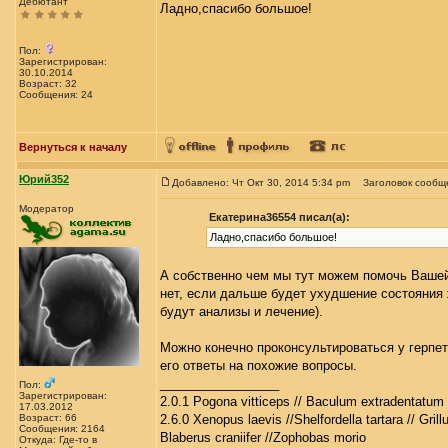
Дебютант
Ладно,спасибо большое!
Пол:
Зарегистрирован:
30.10.2014
Возраст: 32
Сообщения: 24
Вернуться к началу
Юрий352
Добавлено: Чт Окт 30, 2014 5:34 pm
Заголовок сообщ
Модератор
Екатерина36554 писал(а):
Ладно,спасибо большое!
А собственно чем мы тут можем помочь Вашей 
нет, если дальше будет ухудшение состояния ж
будут анализы и лечение).
Можно конечно проконсультироваться у герпет
его ответы на похожие вопросы.
_________________
Пол:
Зарегистрирован:
2.0.1 Pogona vitticeps // Baculum extradentatum 
17.03.2012
Возраст: 66
2.6.0 Xenopus laevis //Shelfordella tartara // Gril
Сообщения: 2164
Blaberus craniifer //Zophobas morio
Откуда: Где-то в