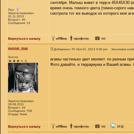
сентября. Малыш живет в терр-е 45Х45Х30 (е
время очень темного цвета (темно-серого нав
Пол:
смотрела тот же выводок из которого моя аг
Зарегистрирован:
01.11.2013
Возраст: 40
Сообщения: 13
Вернуться к началу
gunner_max
Добавлено: Пт Ноя 01, 2013 3:00 pm
Заголовок соо
Знаток
агамы частенько цвет меняют. по разным при
Фото давайте, и террариума и Вашей агамы. 
Зарегистрирован:
26.09.2011
Возраст: 44
Сообщения: 709
Откуда: Киев
Вернуться к началу