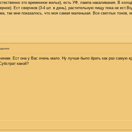
стественно это временное жилье), есть УФ, лампа накаливания. В холод
ерное). Ест сверчков (3-4 шт. в день), растительную пищу пока не ест.Во
ама, так мне показалось, что моя самая маленькая. Все светлых тонов, 
бщения:
чинам. Ест она у Вас очень мало. Ну лучше было брать как раз самую к
Субстрат какой?