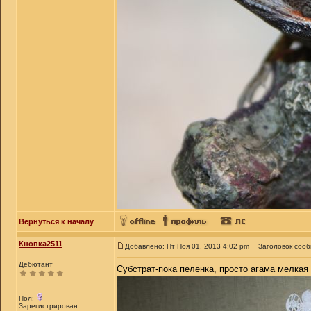
Вернуться к началу
Кнопка2511
Добавлено: Пт Ноя 01, 2013 4:02 pm
Заголовок соо
Дебютант
Субстрат-пока пеленка, просто агама мелкая
Пол:
Зарегистрирован: