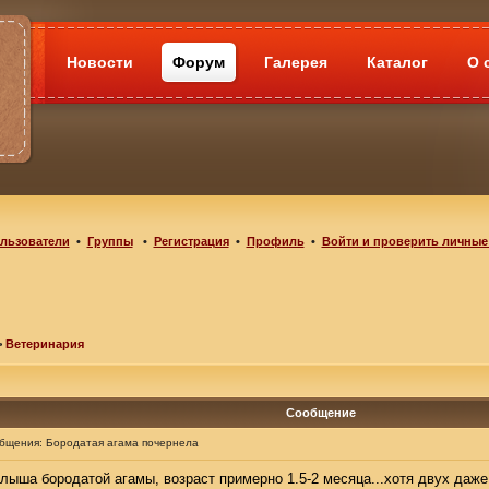
Новости
Форум
Галерея
Каталог
О 
льзователи
•
Группы
•
Регистрация
•
Профиль
•
Войти и проверить личные
>
Ветеринария
Сообщение
общения:
Бородатая агама почернела
лыша бородатой агамы, возраст примерно 1.5-2 месяца...хотя двух даже