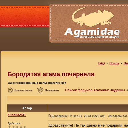
FAQ
•
Поиск
•
По
Бородатая агама почернела
Зарегистрированные пользователи: Нет
Список форумов Агамовые ящерицы
-
Автор
Кнопка2511
Добавлено: Пт Ноя 01, 2013 10:23 am
Заголовок со
Дебютант
Здравствуйте! Не так давно мне подарили ма