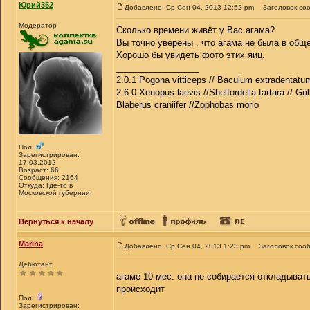
Юрий352
Добавлено: Ср Сен 04, 2013 12:52 pm
Заголовок со
Модератор
Сколько времени живёт у Вас агама?
Вы точно уверены , что агама не была в общ
Хорошо бы увидеть фото этих яиц.
_________________
2.0.1 Pogona vitticeps // Baculum extradentatum
2.6.0 Xenopus laevis //Shelfordella tartara // Gri
Blaberus craniifer //Zophobas morio
Пол:
Зарегистрирован:
17.03.2012
Возраст: 66
Сообщения: 2164
Откуда: Где-то в
Московской губернии
Вернуться к началу
Marina
Добавлено: Ср Сен 04, 2013 1:23 pm
Заголовок соо
Дебютант
агаме 10 мес. она не собирается откладыват
происходит
Пол:
Зарегистрирован: