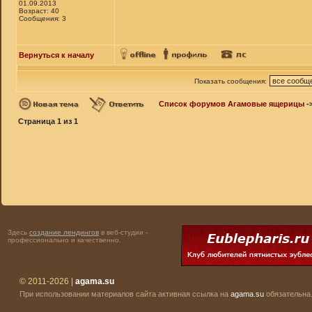
01.09.2013
Возраст: 40
Сообщения: 3
Вернуться к началу
Показать сообщения:
Список форумов Агамовые ящерицы
-
Страница
1
из
1
Здесь
создание лендингов
в веб-студии -
профессионально и качественно.
© 2011-2026 |
agama.su
При использовании материалов сайта активная ссылка на
agama.su
обязательна