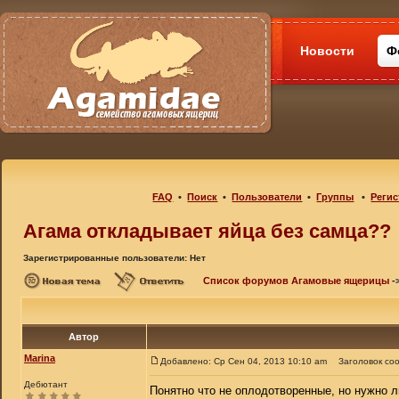
Новости
Ф
FAQ
•
Поиск
•
Пользователи
•
Группы
•
Регис
Агама откладывает яйца без самца??
Зарегистрированные пользователи: Нет
Список форумов Агамовые ящерицы
-
Автор
Marina
Добавлено: Ср Сен 04, 2013 10:10 am
Заголовок со
Дебютант
Понятно что не оплодотворенные, но нужно ли