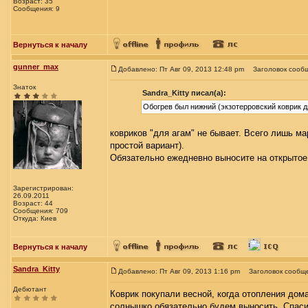
Возраст: 35
Сообщения: 9
Вернуться к началу
gunner_max
Добавлено: Пт Авг 09, 2013 12:48 pm
Заголовок сооб
Знаток
Sandra_Kitty писал(а):
Обогрев был нижний (экзотерровский коврик д
ковриков "для агам" не бывает. Всего лишь ма
простой вариант).
Обязательно ежедневно выносите на открытое 
Зарегистрирован:
26.09.2011
Возраст: 44
Сообщения: 709
Откуда: Киев
Вернуться к началу
Sandra_Kitty
Добавлено: Пт Авг 09, 2013 1:16 pm
Заголовок сообщ
Дебютант
Коврик покупали весной, когда отопления дом
солнышко обязательно будем выносить. Спасиб