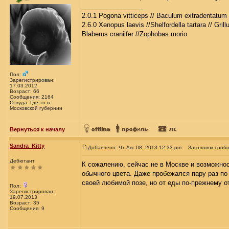
_________________
2.0.1 Pogona vitticeps // Baculum extradentatum 
2.6.0 Xenopus laevis //Shelfordella tartara // Gril
Blaberus craniifer //Zophobas morio
Пол:
Зарегистрирован:
17.03.2012
Возраст: 66
Сообщения: 2164
Откуда: Где-то в
Московской губернии
Вернуться к началу
Sandra_Kitty
Добавлено: Чт Авг 08, 2013 12:33 pm
Заголовок сооб
Дебютант
К сожалению, сейчас не в Москве и возможнос
обычного цвета. Даже пробежался пару раз по 
своей любимой позе, но от еды по-прежнему о
Пол:
Зарегистрирован:
19.07.2013
Возраст: 35
Сообщения: 9