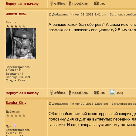
Вернуться к началу
gunner_max
Добавлено: Чт Авг 08, 2013 3:41 pm
Заголовок сообщ
Знаток
А раньше какой был обогрев?! Агамам исключи
возможность показать специалисту? Внимател
Зарегистрирован:
26.09.2011
Возраст: 44
Сообщения: 709
Откуда: Киев
Вернуться к началу
Sandra_Kitty
Добавлено: Пт Авг 09, 2013 12:06 pm
Заголовок сооб
Дебютант
Обогрев был нижний (экзотерровский коврик д
половину дня сидит на вытяеутых передних лап
глазами). И еще, вчера запустили ему четырех
Пол:
Зарегистрирован:
19.07.2013