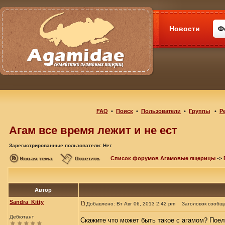
Новости
Ф
FAQ
•
Поиск
•
Пользователи
•
Группы
•
Р
Агам все время лежит и не ест
Зарегистрированные пользователи: Нет
Список форумов Агамовые ящерицы
->
Автор
Sandra_Kitty
Добавлено: Вт Авг 06, 2013 2:42 pm
Заголовок сообщ
Дебютант
Скажите что может быть такое с агамом? Поел 