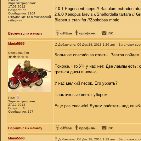
_________________
Зарегистрирован:
17.03.2012
2.0.1 Pogona vitticeps // Baculum extradentatu
Возраст: 66
Сообщения: 2164
2.6.0 Xenopus laevis //Shelfordella tartara // Gr
Откуда: Где-то в Московской
Blaberus craniifer //Zophobas morio
губернии
Вернуться к началу
Maria5566
Добавлено: Сб Дек 28, 2013 1:26 am
Заголовок соо
Освоившийся
Большое спасибо за ответы. Завтра пойдем 
Похоже, что УФ у нас нет. Две лампы есть: 
греться днем и ночью.
У нас мелкий песок. Его убрать?
Пластиковые цветы уберем.
Пол:
Зарегистрирован:
27.12.2013
Еще раз спасибо! Будем работать над ошибк
Возраст: 40
Сообщения: 157
Вернуться к началу
Maria5566
Добавлено: Сб Дек 28, 2013 1:29 am
Заголовок соо