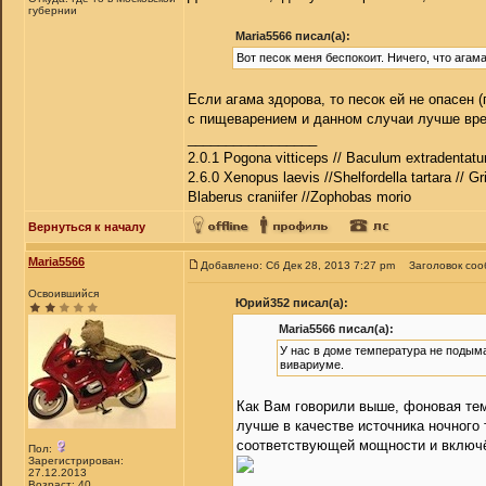
губернии
Maria5566 писал(а):
Вот песок меня беспокоит. Ничего, что агам
Если агама здорова, то песок ей не опасен 
с пищеварением и данном случаи лучше вре
_________________
2.0.1 Pogona vitticeps // Baculum extradentatu
2.6.0 Xenopus laevis //Shelfordella tartara // Gr
Blaberus craniifer //Zophobas morio
Вернуться к началу
Maria5566
Добавлено: Сб Дек 28, 2013 7:27 pm
Заголовок соо
Освоившийся
Юрий352 писал(а):
Maria5566 писал(а):
У нас в доме температура не подыма
вивариуме.
Как Вам говорили выше, фоновая темп
лучше в качестве источника ночного 
соответствующей мощности и включё
Пол:
Зарегистрирован:
27.12.2013
Возраст: 40