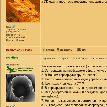
а ИК лампа греет всю площадь, она для аг
Пол:
Зарегистрирован:
28.09.2013
Возраст: 43
Сообщения: 961
Откуда: Москва
Вернуться к началу
Юрий352
Добавлено: Пт Дек 27, 2013 11:56 pm
Заголовок со
Модератор
Тоже есть некоторые вопросы ( возможно по
1. Из террариума необходимо убрать искусст
2. В Вашем террариуме грунт - песок?
3. Настольный светильник надо убрать из т
4. Где находится лампа УФ ?
5. В террариуме очень темно, данным живот
6. Все декоративные камни и предметы долж
ненадёжно).
7. Непонятно как устроена вентиляция (и гд
8. 32 градусов - это фоновая температура , 
Пол: