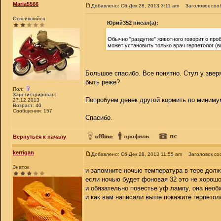
Maria5566
Добавлено: Сб Дек 28, 2013 3:11 am
Заголовок соо
Освоившийся
Юрий352 писал(а):
Обычно "раздутие" животного говорит о пр
может установить только врач герпетолог (
Большое спасибо. Все понятно. Стул у звер
быть реже?
Пол:
Зарегистрирован:
Попробуем денек другой кормить по миниму
27.12.2013
Возраст: 40
Сообщения: 157
Спасибо.
Вернуться к началу
kerrigan
Добавлено: Сб Дек 28, 2013 11:55 am
Заголовок со
Знаток
и запомните ночью температура в тере должн
если ночью будет фоновая 32 это не хорошо
и обязательно повестье уф лампу, она нео
и как вам написали выше покажите герпетол