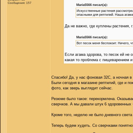
Сообщения: 157
Maria5566 писал(а):
Искусственные растения рассмотрела
опасными для рептилий. Наша агама 
Да не важно, где куплены растения, 
Maria5566 писал(а):
Вот песок меня беспокоит. Ничего, ч
Если агама здорова, то песок ей не 
какая то проблема с пищеварением 
Спасибо! Да, у нас фоновая 32С, а ночная в
Были сегодня в магазине рептилий, где и п
фото, как зверь выглядит сейчас.
Резюме было такое: перекормлена. Оказывае
сверчков. А мы давали штук 6 здоровенных 
Кроме того, неделю не было дневного света
Теперь будем худеть. Со сверчками понятно