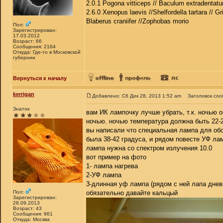
2.0.1 Pogona vitticeps // Baculum extradentatu
2.6.0 Xenopus laevis //Shelfordella tartara // Gr
Blaberus craniifer //Zophobas morio
Пол:
Зарегистрирован:
17.03.2012
Возраст: 66
Сообщения: 2164
Откуда: Где-то в Московской
губернии
Вернуться к началу
kerrigan
Добавлено: Сб Дек 28, 2013 1:52 am
Заголовок соо
Знаток
вам ИК лампочку лучше убрать, т.к. ночью о
ночью. ночью температура должна быть 22-2
вы написали что специальная лампа для обог
была 38-42 градуса, и рядом повесте УФ ла
лампа нужна со спектром излучения 10.0
вот пример на фото
1- лампа нагрева
2-УФ лампа
3-длинная уф лампа (рядом с ней лапа днев
Пол:
обязательно давайте кальцый
Зарегистрирован:
28.09.2013
Возраст: 43
Сообщения: 961
Откуда: Москва