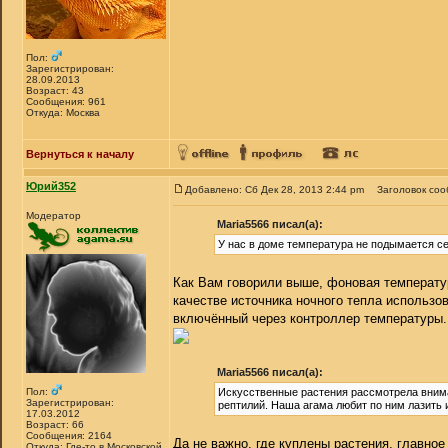
Пол:
Зарегистрирован:
28.09.2013
Возраст: 43
Сообщения: 961
Откуда: Москва
Вернуться к началу
Юрий352
Добавлено: Сб Дек 28, 2013 2:44 pm
Заголовок соо
Модератор
Maria5566 писал(а):
У нас в доме температура не подымается се
Как Вам говорили выше, фоновая температур
качестве источника ночного тепла использо
включённый через контроллер температуры.
Maria5566 писал(а):
Пол:
Искусственные растения рассмотрела внимат
Зарегистрирован:
рептилий. Наша агама любит по ним лазить и
17.03.2012
Возраст: 66
Сообщения: 2164
Да не важно, где куплены растения, главное
Откуда: Где-то в Московской