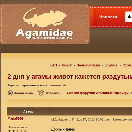
Новости
Ф
FAQ
•
Поиск
•
Пользователи
•
Группы
•
Регис
2 дня у агамы живот кажется раздуты
Зарегистрированные пользователи: Нет
Список форумов Агамовые ящерицы
-
Автор
Maria5566
Добавлено: Пт Дек 27, 2013 10:02 pm
Заголовок со
Освоившийся
Добрый день!