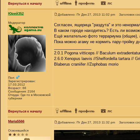
Вернуться к началу
Юрий352
Добавлено: Пт Дек 27, 2013 11:02 pm
Заголовок со
Модератор
Согласен, ящерица "раздута" и это ненорма
В каком городе находитесь? Есть ли возмож
Ещё желательно фото террариума (общее), а
Пока можно агаму не кормить пару-тройку дн
_________________
2.0.1 Pogona vitticeps // Baculum extradentatu
2.6.0 Xenopus laevis //Shelfordella tartara // Gr
Blaberus craniifer //Zophobas morio
Пол:
Зарегистрирован:
17.03.2012
Возраст: 66
Сообщения: 2164
Откуда: Где-то в Московской
губернии
Вернуться к началу
Maria5566
Добавлено: Пт Дек 27, 2013 11:32 pm
Заголовок со
Освоившийся