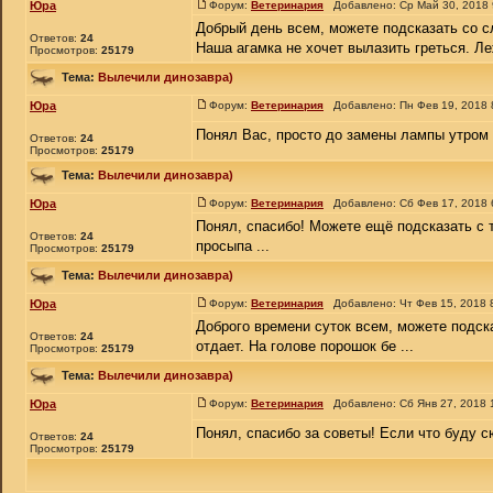
Юра
Форум:
Ветеринария
Добавлено: Ср Май 30, 2018
Добрый день всем, можете подсказать со 
Ответов:
24
Наша агамка не хочет вылазить греться. Ле
Просмотров:
25179
Тема:
Вылечили динозавра)
Юра
Форум:
Ветеринария
Добавлено: Пн Фев 19, 2018
Понял Вас, просто до замены лампы утром 
Ответов:
24
Просмотров:
25179
Тема:
Вылечили динозавра)
Юра
Форум:
Ветеринария
Добавлено: Сб Фев 17, 2018
Понял, спасибо! Можете ещё подсказать с т
Ответов:
24
просыпа ...
Просмотров:
25179
Тема:
Вылечили динозавра)
Юра
Форум:
Ветеринария
Добавлено: Чт Фев 15, 2018 
Доброго времени суток всем, можете подска
Ответов:
24
отдает. На голове порошок бе ...
Просмотров:
25179
Тема:
Вылечили динозавра)
Юра
Форум:
Ветеринария
Добавлено: Сб Янв 27, 2018 
Понял, спасибо за советы! Если что буду 
Ответов:
24
Просмотров:
25179