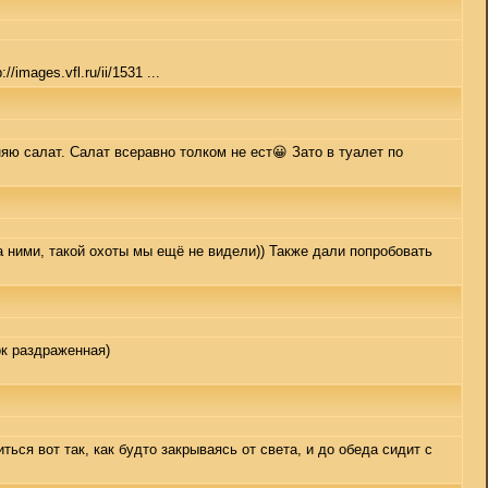
/images.vfl.ru/ii/1531 ...
яю салат. Салат всеравно толком не ест😀 Зато в туалет по
а ними, такой охоты мы ещё не видели)) Также дали попробовать
ок раздраженная)
ться вот так, как будто закрываясь от света, и до обеда сидит с