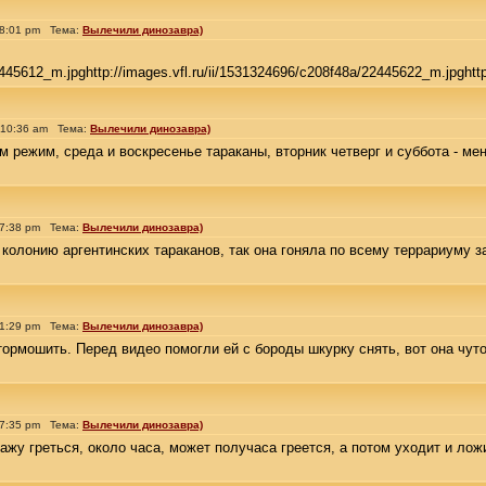
 8:01 pm Тема:
Вылечили динозавра)
445612_m.jpghttp://images.vfl.ru/ii/1531324696/c208f48a/22445622_m.jpghttp:/
 10:36 am Тема:
Вылечили динозавра)
 режим, среда и воскресенье тараканы, вторник четверг и суббота - мен
 7:38 pm Тема:
Вылечили динозавра)
колонию аргентинских тараканов, так она гоняла по всему террариуму з
 1:29 pm Тема:
Вылечили динозавра)
тормошить. Перед видео помогли ей с бороды шкурку снять, вот она чут
 7:35 pm Тема:
Вылечили динозавра)
ажу греться, около часа, может получаса греется, а потом уходит и ложи