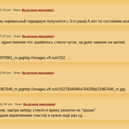
 1:19 pm Тема:
Вылечили динозавра)
у нормальный террариум получился с 3-го раза) А вот по состоянию все б
 7:27 pm Тема:
Вылечили динозавра)
, единственное что -разбилось стекло чуток, на днях заменю на целое)
970961_m.jpghttp://images.vfl.ru/ii/152 ...
 2:08 pm Тема:
Вылечили динозавра)
21967640_m.jpghttp://images.vfl.ru/ii/1527934048/e764258a/21967646_m.jpg
 11:56 pm Тема:
Вылечили динозавра)
м, завтра заберу стекло и врежу решетки на "крыше".
дкие вкраплением глистов и нужно ещё раз сд ...