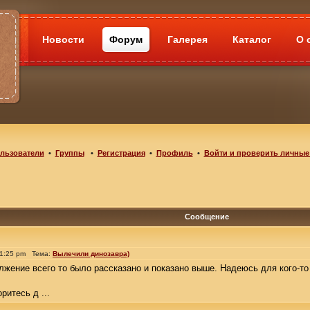
Новости
Форум
Галерея
Каталог
О 
льзователи
•
Группы
•
Регистрация
•
Профиль
•
Войти и проверить личные
Сообщение
 1:25 pm Тема:
Вылечили динозавра)
жение всего то было рассказано и показано выше. Надеюсь для кого-то
ритесь д ...