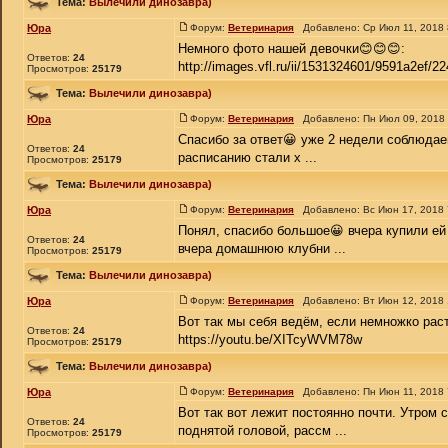
Тема:
Вылечили динозавра)
Юра
Форум:
Ветеринария
Добавлено: Ср Июл 11, 2018
Немного фото нашей девочки😊😊😊:
Ответов:
24
http://images.vfl.ru/ii/1531324601/9591a2ef/22
Просмотров:
25179
Тема:
Вылечили динозавра)
Юра
Форум:
Ветеринария
Добавлено: Пн Июл 09, 2018
Спасибо за ответ😀 уже 2 недели соблюдаем
Ответов:
24
расписанию стали х ...
Просмотров:
25179
Тема:
Вылечили динозавра)
Юра
Форум:
Ветеринария
Добавлено: Вс Июн 17, 2018
Понял, спасибо большое😀 вчера купили ей 
Ответов:
24
вчера домашнюю клубни ...
Просмотров:
25179
Тема:
Вылечили динозавра)
Юра
Форум:
Ветеринария
Добавлено: Вт Июн 12, 2018
Вот так мы себя ведём, если немножко рас
Ответов:
24
https://youtu.be/XITcyWVM78w
Просмотров:
25179
Тема:
Вылечили динозавра)
Юра
Форум:
Ветеринария
Добавлено: Пн Июн 11, 2018
Вот так вот лежит постоянно почти. Утром с
Ответов:
24
поднятой головой, рассм ...
Просмотров:
25179