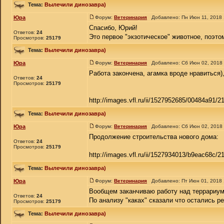
Тема:
Вылечили динозавра)
Юра
Форум:
Ветеринария
Добавлено: Пн Июн 11, 2018
Спасибо, Юрий!
Ответов:
24
Это первое "экзотическое" животное, поэтом
Просмотров:
25179
Тема:
Вылечили динозавра)
Юра
Форум:
Ветеринария
Добавлено: Сб Июн 02, 2018
Работа закончена, агамка вроде нравиться)
Ответов:
24
Просмотров:
25179
http://images.vfl.ru/ii/1527952685/00484a91/21
Тема:
Вылечили динозавра)
Юра
Форум:
Ветеринария
Добавлено: Сб Июн 02, 2018
Продолжение строительства нового дома:
Ответов:
24
Просмотров:
25179
http://images.vfl.ru/ii/1527934013/b9eac68c/
Тема:
Вылечили динозавра)
Юра
Форум:
Ветеринария
Добавлено: Пт Июн 01, 2018
Вообщем заканчиваю работу над террариумо
Ответов:
24
По анализу "каках" сказали что остались ре
Просмотров:
25179
Тема:
Вылечили динозавра)