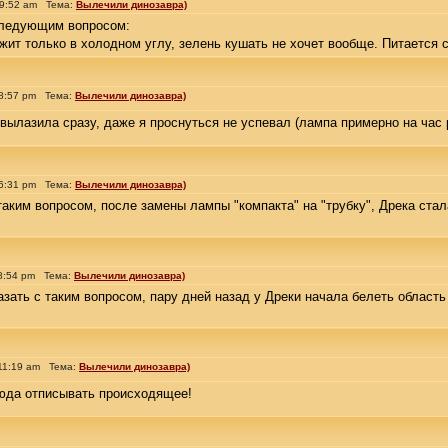
 9:52 am Тема:
Вылечили динозавра)
следующим вопросом:
жит только в холодном углу, зелень кушать не хочет вообще. Питается 
 8:57 pm Тема:
Вылечили динозавра)
вылазила сразу, даже я проснуться не успевал (лампа примерно на час 
 6:31 pm Тема:
Вылечили динозавра)
аким вопросом, после замены лампы "компакта" на "трубку", Дрека стал
8:54 pm Тема:
Вылечили динозавра)
зать с таким вопросом, пару дней назад у Дреки начала белеть область 
11:19 am Тема:
Вылечили динозавра)
сюда отписывать происходящее!