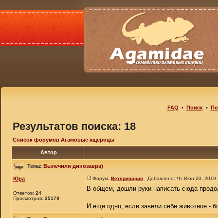
FAQ
•
Поиск
•
По
Результатов поиска: 18
Список форумов Агамовые ящерицы
Автор
Тема:
Вылечили динозавра)
Юра
Форум:
Ветеринария
Добавлено: Чт Июн 20, 2019
В общем, дошли руки написать сюда продол
Ответов:
24
Просмотров:
25179
И еще одно, если завели себе животное - бо