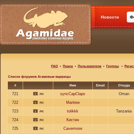
Новости
Ф
FAQ
•
Поиск
•
Пользователи
•
Группы
•
Регис
Список форумов Агамовые ящерицы
#
Имя
Email
Откуда
721
syncCapClaps
Oman
722
Maritew
723
tolikkk
Tanzania
724
Кистин
725
Cavermore