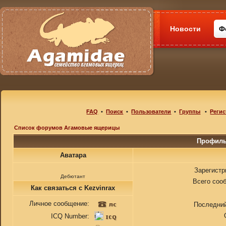
Новости
Ф
FAQ
•
Поиск
•
Пользователи
•
Группы
•
Регис
Список форумов Агамовые ящерицы
Профиль
Аватара
Зарегистр
Дебютант
Всего соо
Как связаться с Kezvinrax
Личное сообщение:
Последний
ICQ Number: