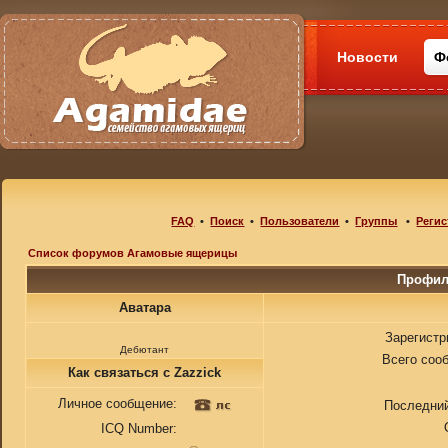
Новости
Ф
FAQ
•
Поиск
•
Пользователи
•
Группы
•
Регис
Список форумов Агамовые ящерицы
Профил
Аватара
Зарегистр
Дебютант
Всего соо
Как связаться с Zazzick
Личное сообщение:
Последний
ICQ Number: