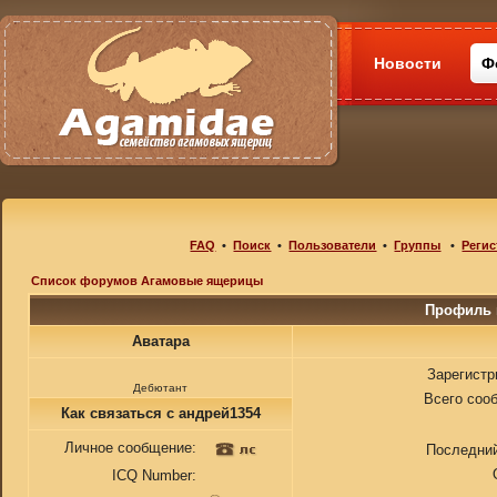
Новости
Ф
FAQ
•
Поиск
•
Пользователи
•
Группы
•
Регис
Список форумов Агамовые ящерицы
Профиль 
Аватара
Зарегистр
Дебютант
Всего соо
Как связаться с андрей1354
Личное сообщение:
Последний
ICQ Number: