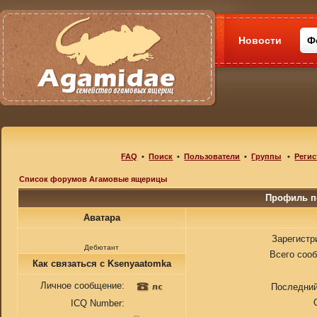
Новости
Ф
FAQ
•
Поиск
•
Пользователи
•
Группы
•
Регис
Список форумов Агамовые ящерицы
Профиль п
Аватара
Зарегистр
Дебютант
Всего соо
Как связаться с Ksenyaatomka
Личное сообщение:
Последний
ICQ Number: