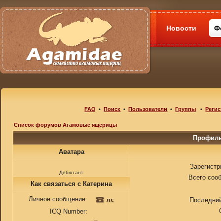
Новости
Ф
FAQ
•
Поиск
•
Пользователи
•
Группы
•
Регис
Список форумов Агамовые ящерицы
Профиль
Аватара
Зарегистр
Дебютант
Всего соо
Как связаться с Катерина
Личное сообщение:
Последний
ICQ Number: