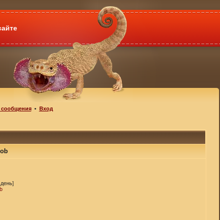
сайте
 сообщения
•
Вход
mob
 день]
b