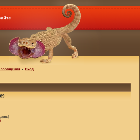
сайте
 сообщения
•
Вход
89
 день]
9