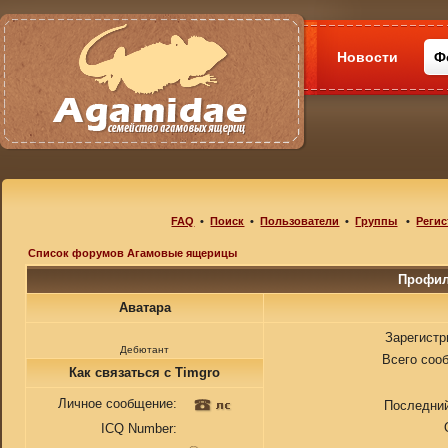
Новости
Ф
FAQ
•
Поиск
•
Пользователи
•
Группы
•
Регис
Список форумов Агамовые ящерицы
Профил
Аватара
Зарегистр
Дебютант
Всего соо
Как связаться с Timgro
Личное сообщение:
Последний
ICQ Number: