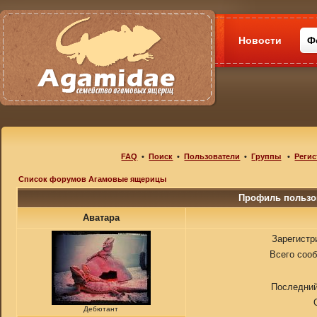
Новости
Ф
FAQ
•
Поиск
•
Пользователи
•
Группы
•
Регис
Список форумов Агамовые ящерицы
Профиль пользо
Аватара
Зарегистр
Всего соо
Последний
Дебютант