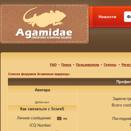
Новости
Ф
FAQ
•
Поиск
•
Пользователи
•
Группы
•
Регис
Список форумов Агамовые ящерицы
Профил
Аватара
Зарегистр
Дебютант
Всего соо
Как связаться с ScoreS
Личное сообщение:
Последний
ICQ Number: