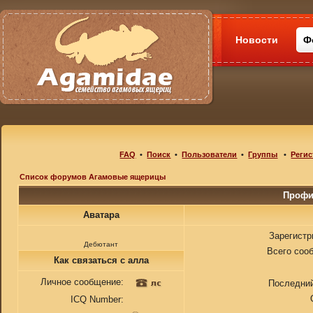
Новости
Ф
FAQ
•
Поиск
•
Пользователи
•
Группы
•
Регис
Список форумов Агамовые ящерицы
Профи
Аватара
Зарегистр
Дебютант
Всего соо
Как связаться с алла
Личное сообщение:
Последний
ICQ Number: