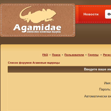
Новости
Ф
FAQ
•
Поиск
•
Пользователи
•
Группы
•
Регис
Список форумов Агамовые ящерицы
Введите ваше им
Имя
Пароль
Автоматически в