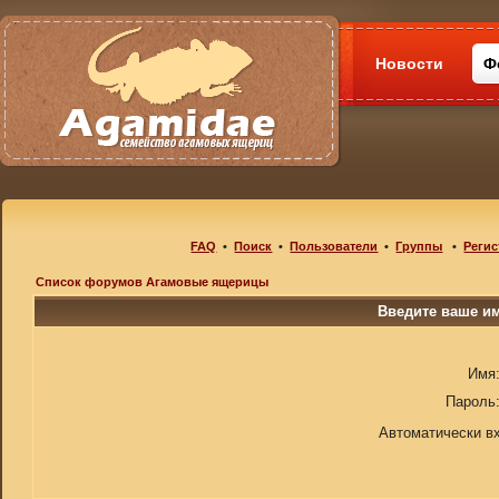
Новости
Ф
FAQ
•
Поиск
•
Пользователи
•
Группы
•
Регис
Список форумов Агамовые ящерицы
Введите ваше им
Имя
Пароль
Автоматически в