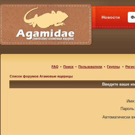
Новости
Ф
FAQ
•
Поиск
•
Пользователи
•
Группы
•
Регис
Список форумов Агамовые ящерицы
Введите ваше им
Имя
Пароль
Автоматически в