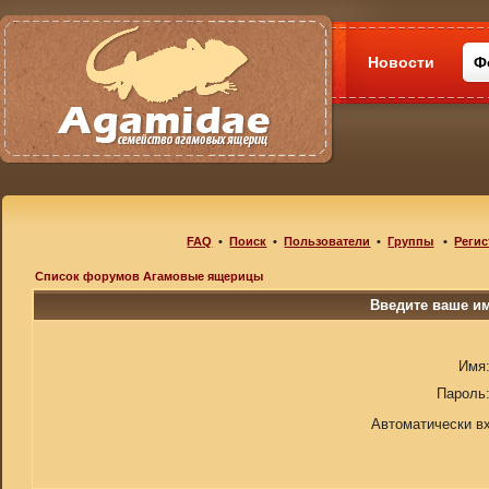
Новости
Ф
FAQ
•
Поиск
•
Пользователи
•
Группы
•
Регис
Список форумов Агамовые ящерицы
Введите ваше им
Имя
Пароль
Автоматически в