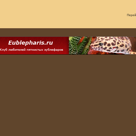
Перей
.