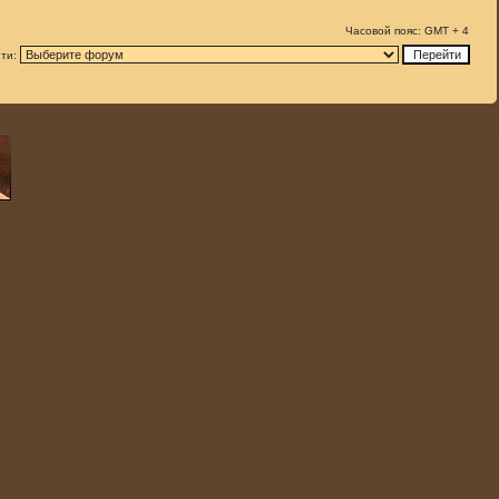
Часовой пояс: GMT + 4
ти: