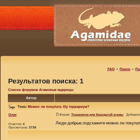
FAQ
•
Поиск
•
По
Результатов поиска: 1
Список форумов Агамовые ящерицы
Автор
Тема:
Можно ли покупать б/у террариум?
Олег
Форум:
Террариум для бородатой агамы
Добавлено
Люди добрые,подскажите-можно ли покупать
Ответов:
4
Просмотров:
3738