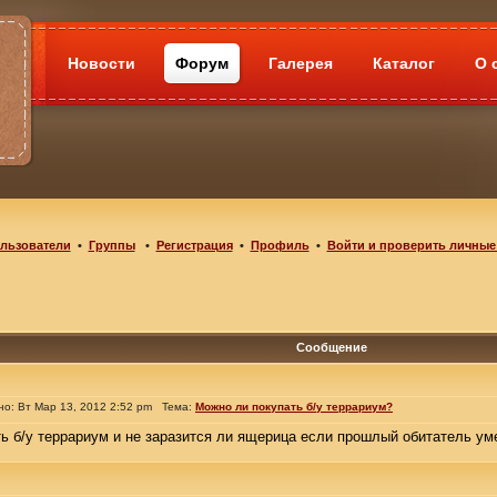
Новости
Форум
Галерея
Каталог
О 
льзователи
•
Группы
•
Регистрация
•
Профиль
•
Войти и проверить личные
Сообщение
: Вт Мар 13, 2012 2:52 pm Тема:
Можно ли покупать б/у террариум?
 б/у террариум и не заразится ли ящерица если прошлый обитатель ум