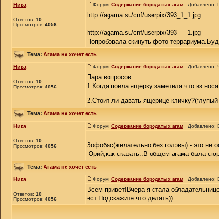
Ника
Форум:
Содержание бородатых агам
Добавлено: П
http://agama.su/cnf/userpix/393_1_1.jpg
Ответов:
10
Просмотров:
4056
http://agama.su/cnf/userpix/393___1.jpg
Попробовала скинуть фото террариума.Буду
Тема:
Агама не хочет есть
Ника
Форум:
Содержание бородатых агам
Добавлено: Ч
Пара вопросов
Ответов:
10
1.Когда поила ящерку заметила что из носа
Просмотров:
4056
2.Стоит ли давать ящерице кличку?(глупый
Тема:
Агама не хочет есть
Ника
Форум:
Содержание бородатых агам
Добавлено: В
Ответов:
10
Зофобас(желательно без головы) - это не 
Просмотров:
4056
Юрий,как сказать..В общем агама была сюрп
Тема:
Агама не хочет есть
Ника
Форум:
Содержание бородатых агам
Добавлено: В
Всем привет!Вчера я стала обладательнице
Ответов:
10
ест.Подскажите что делать))
Просмотров:
4056