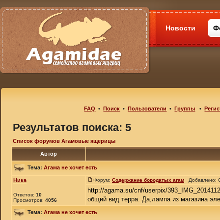
Новости
Ф
FAQ
•
Поиск
•
Пользователи
•
Группы
•
Регис
Результатов поиска: 5
Список форумов Агамовые ящерицы
Автор
Тема:
Агама не хочет есть
Ника
Форум:
Содержание бородатых агам
Добавлено: С
http://agama.su/cnf/userpix/393_IMG_201411
Ответов:
10
общий вид терра. Да,лампа из магазина эле
Просмотров:
4056
Тема:
Агама не хочет есть