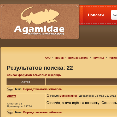
Новости
Ф
FAQ
•
Поиск
•
Пользователи
•
Группы
•
Регис
Результатов поиска: 22
Список форумов Агамовые ящерицы
Автор
Тема:
Бородатая агама заболела
Анюта
Форум:
Ветеринария
Добавлено: Ср Мар 21, 2012
Спасибо, агама идёт на поправку! Осталось
Ответов:
35
Просмотров:
14754
Тема:
Бородатая агама заболела