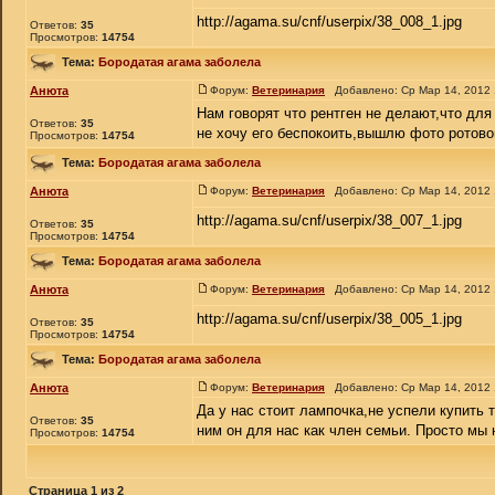
http://agama.su/cnf/userpix/38_008_1.jpg
Ответов:
35
Просмотров:
14754
Тема:
Бородатая агама заболела
Анюта
Форум:
Ветеринария
Добавлено: Ср Мар 14, 2012
Нам говорят что рентген не делают,что для
Ответов:
35
не хочу его беспокоить,вышлю фото ротово
Просмотров:
14754
Тема:
Бородатая агама заболела
Анюта
Форум:
Ветеринария
Добавлено: Ср Мар 14, 2012
http://agama.su/cnf/userpix/38_007_1.jpg
Ответов:
35
Просмотров:
14754
Тема:
Бородатая агама заболела
Анюта
Форум:
Ветеринария
Добавлено: Ср Мар 14, 2012
http://agama.su/cnf/userpix/38_005_1.jpg
Ответов:
35
Просмотров:
14754
Тема:
Бородатая агама заболела
Анюта
Форум:
Ветеринария
Добавлено: Ср Мар 14, 2012
Да у нас стоит лампочка,не успели купить 
Ответов:
35
ним он для нас как член семьи. Просто мы н
Просмотров:
14754
Страница
1
из
2