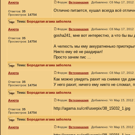
Анюта
Форум:
Ветеринария
Добавлено: Сб Мар 17, 2012
Отлично питается, кушал всегда всё отличн
Ответов:
35
Просмотров:
14754
Тема:
Бородатая агама заболела
Анюта
Форум:
Ветеринария
Добавлено: Сб Мар 17, 2012
gosha241, мне вот интерестно, а что бы в
Ответов:
35
Просмотров:
14754
А челюсть мы ему аккуратненько приоткрыл
Никто ему её не раздирал!
Просто зачем пис ...
Тема:
Бородатая агама заболела
Анюта
Форум:
Ветеринария
Добавлено: Сб Мар 17, 2012
Как можно увидеть рахит на снимке где да
Ответов:
35
У него рахит, ничего ему никто не сломал, 
Просмотров:
14754
Тема:
Бородатая агама заболела
Анюта
Форум:
Ветеринария
Добавлено: Чт Мар 15, 2012
http://agama.su/cnf/userpix/38_15032_1.jpg
Ответов:
35
Просмотров:
14754
Тема:
Бородатая агама заболела
Анюта
Форум:
Ветеринария
Добавлено: Чт Мар 15, 2012