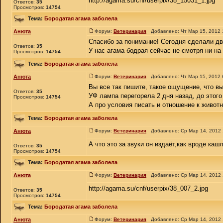
http://agama.su/cnf/userpix/38_15031_1.jpg
Ответов:
35
Просмотров:
14754
Тема:
Бородатая агама заболела
Анюта
Форум:
Ветеринария
Добавлено: Чт Мар 15, 2012
Спасибо за понимание! Сегодня сделали дв
Ответов:
35
У нас агама бодрая сейчас не смотря ни на 
Просмотров:
14754
Тема:
Бородатая агама заболела
Анюта
Форум:
Ветеринария
Добавлено: Чт Мар 15, 2012
Вы все так пишите, такое ощущение, что вы
Ответов:
35
УФ лампа перегорела 2 дня назад, до этого
Просмотров:
14754
А про условия писать и отношение к животно
Тема:
Бородатая агама заболела
Анюта
Форум:
Ветеринария
Добавлено: Ср Мар 14, 2012
А что это за звуки он издаёт,как вроде ка
Ответов:
35
Просмотров:
14754
Тема:
Бородатая агама заболела
Анюта
Форум:
Ветеринария
Добавлено: Ср Мар 14, 2012
http://agama.su/cnf/userpix/38_007_2.jpg
Ответов:
35
Просмотров:
14754
Тема:
Бородатая агама заболела
Анюта
Форум:
Ветеринария
Добавлено: Ср Мар 14, 2012