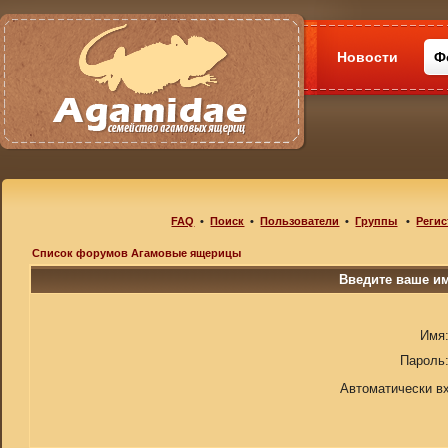
Новости
Ф
FAQ
•
Поиск
•
Пользователи
•
Группы
•
Регис
Список форумов Агамовые ящерицы
Введите ваше им
Имя
Пароль
Автоматически в