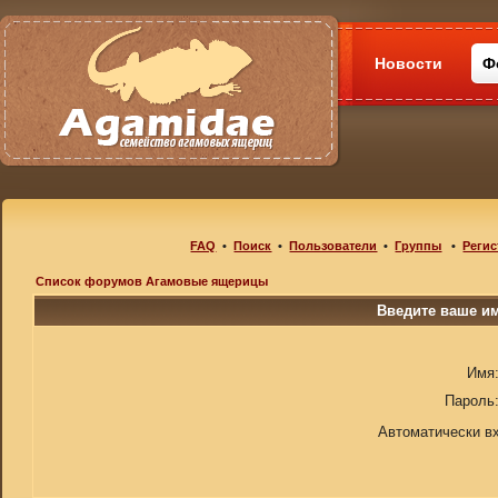
Новости
Ф
FAQ
•
Поиск
•
Пользователи
•
Группы
•
Регис
Список форумов Агамовые ящерицы
Введите ваше им
Имя
Пароль
Автоматически в