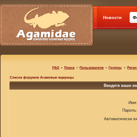
Новости
Ф
FAQ
•
Поиск
•
Пользователи
•
Группы
•
Регис
Список форумов Агамовые ящерицы
Введите ваше им
Имя
Пароль
Автоматически в