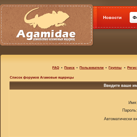
Новости
Ф
FAQ
•
Поиск
•
Пользователи
•
Группы
•
Регис
Список форумов Агамовые ящерицы
Введите ваше им
Имя
Пароль
Автоматически в