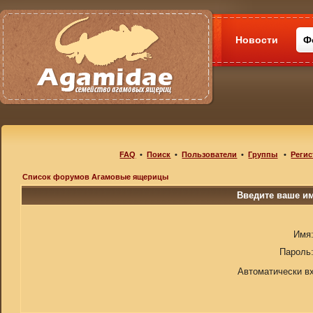
Новости
Ф
FAQ
•
Поиск
•
Пользователи
•
Группы
•
Регис
Список форумов Агамовые ящерицы
Введите ваше им
Имя
Пароль
Автоматически в