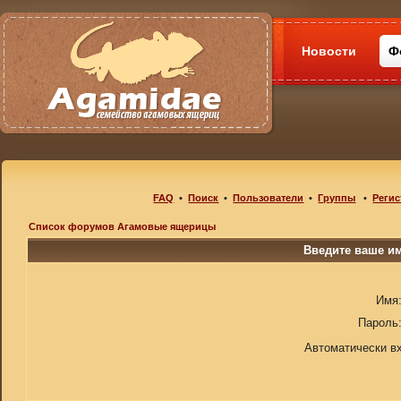
Новости
Ф
FAQ
•
Поиск
•
Пользователи
•
Группы
•
Регис
Список форумов Агамовые ящерицы
Введите ваше им
Имя
Пароль
Автоматически в