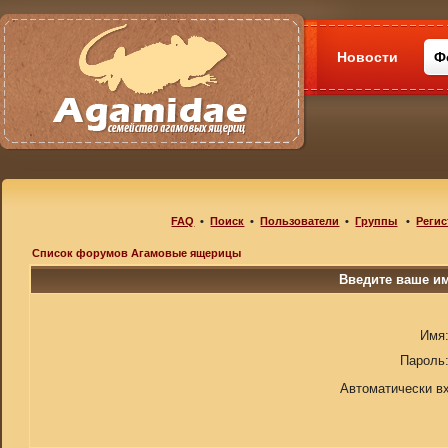
Новости
Ф
FAQ
•
Поиск
•
Пользователи
•
Группы
•
Регис
Список форумов Агамовые ящерицы
Введите ваше им
Имя
Пароль
Автоматически в