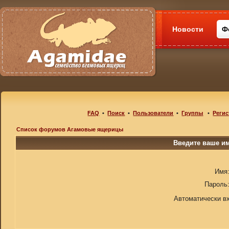
Новости
Ф
FAQ
•
Поиск
•
Пользователи
•
Группы
•
Регис
Список форумов Агамовые ящерицы
Введите ваше им
Имя
Пароль
Автоматически в